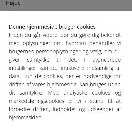
Højde
3 m
Denne hjemmeside bruger cookies
Inden du går videre, bør du gøre dig bekendt
med oplysninger om, hvordan behandler vi
brugernes personoplysninger og vælg, om du
giver samtykke til det. I avancerede
indstillinger kan du inaktivere indsamling af
Produktkatalog
data. Kun de cookies, der er nødvendige for
Udsagn fra vores kunder
driften af vores hjemmeside, kan bruges uden
dit samtykke. Med analytiske cookies og
Tilbud
markedsføringscookies er vi i stand til at
forbedre driften, indholdet og udseendet af
Galleri
hjemmesiden.
Bliv medlem af vores forretningsnetværk