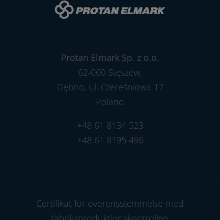
Protan Elmark Sp. z o.o.
62-060 Stęszew,
Dębno, ul. Czereśniowa 17
Poland
+48 61 8134 523
+48 61 8195 496
Certifikat for overensstemmelse med
fabriksproduktionskontrollen