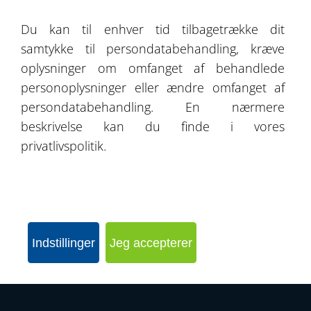
Om os
Du kan til enhver tid tilbagetrække dit
samtykke til persondatabehandling, kræve
Kontakt
oplysninger om omfanget af behandlede
personoplysninger eller ændre omfanget af
persondatabehandling. En nærmere
beskrivelse kan du finde i vores
SEND FORESPØRGSEL
privatlivspolitik.
KONFIGURER DIN HAL
Indstillinger
Jeg accepterer