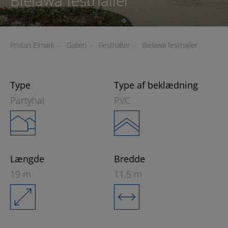
Bielawa festhaller
Protan Elmark
-
Galleri
-
Festhaller
-
Bielawa festhaller
Type
Type af beklædning
Partyhal
PVC
Længde
Bredde
19 m
11,5 m