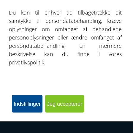
Om os
Du kan til enhver tid tilbagetrække dit
samtykke til persondatabehandling, kræve
Kontakt
oplysninger om omfanget af behandlede
personoplysninger eller ændre omfanget af
persondatabehandling. En nærmere
beskrivelse kan du finde i vores
SEND FORESPØRGSEL
privatlivspolitik.
KONFIGURER DIN HAL
Indstillinger
Jeg accepterer