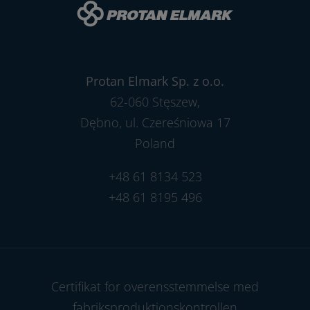
Protan Elmark Sp. z o.o.
62-060 Stęszew,
Dębno, ul. Czereśniowa 17
Poland
+48 61 8134 523
+48 61 8195 496
Certifikat for overensstemmelse med
fabriksproduktionskontrollen