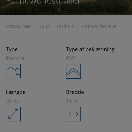
Parnowo festhaller
Protan Elmark
-
Galleri
-
Festhaller
-
Parnowo festhaller
Type
Type af beklædning
Partyhal
PVC
Længde
Bredde
30 m
15 m