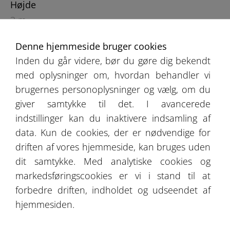
Højde
3 m
Denne hjemmeside bruger cookies
Inden du går videre, bør du gøre dig bekendt
med oplysninger om, hvordan behandler vi
brugernes personoplysninger og vælg, om du
giver samtykke til det. I avancerede
indstillinger kan du inaktivere indsamling af
Produktkatalog
data. Kun de cookies, der er nødvendige for
Udsagn fra vores kunder
driften af vores hjemmeside, kan bruges uden
dit samtykke. Med analytiske cookies og
Tilbud
markedsføringscookies er vi i stand til at
forbedre driften, indholdet og udseendet af
Galleri
hjemmesiden.
Bliv medlem af vores forretningsnetværk