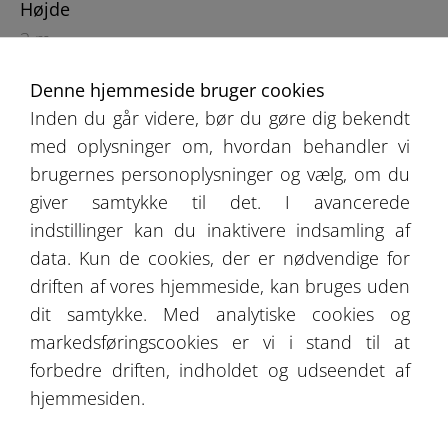
Højde
3 m
Denne hjemmeside bruger cookies
Inden du går videre, bør du gøre dig bekendt
med oplysninger om, hvordan behandler vi
brugernes personoplysninger og vælg, om du
giver samtykke til det. I avancerede
indstillinger kan du inaktivere indsamling af
Produktkatalog
data. Kun de cookies, der er nødvendige for
Udsagn fra vores kunder
driften af vores hjemmeside, kan bruges uden
dit samtykke. Med analytiske cookies og
Tilbud
markedsføringscookies er vi i stand til at
forbedre driften, indholdet og udseendet af
Galleri
hjemmesiden.
Bliv medlem af vores forretningsnetværk