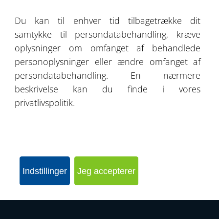
Om os
Du kan til enhver tid tilbagetrække dit
samtykke til persondatabehandling, kræve
Kontakt
oplysninger om omfanget af behandlede
personoplysninger eller ændre omfanget af
persondatabehandling. En nærmere
beskrivelse kan du finde i vores
SEND FORESPØRGSEL
privatlivspolitik.
KONFIGURER DIN HAL
Indstillinger
Jeg accepterer