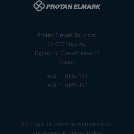
Protan Elmark Sp. z o.o.
62-060 Stęszew,
Dębno, ul. Czereśniowa 17
Poland
+48 61 8134 523
+48 61 8195 496
Certifikat for overensstemmelse med
fabriksproduktionskontrollen