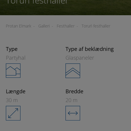
Toruń festhaller
Protan Elmark
-
Galleri
-
Festhaller
-
Toruń festhaller
Type
Type af beklædning
Partyhal
Glaspaneler
Længde
Bredde
30 m
20 m