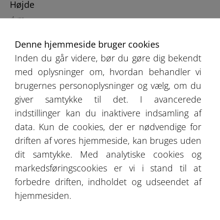
Højde
4 m
Denne hjemmeside bruger cookies
Inden du går videre, bør du gøre dig bekendt
med oplysninger om, hvordan behandler vi
brugernes personoplysninger og vælg, om du
giver samtykke til det. I avancerede
indstillinger kan du inaktivere indsamling af
Produktkatalog
data. Kun de cookies, der er nødvendige for
Udsagn fra vores kunder
driften af vores hjemmeside, kan bruges uden
dit samtykke. Med analytiske cookies og
Tilbud
markedsføringscookies er vi i stand til at
forbedre driften, indholdet og udseendet af
Galleri
hjemmesiden.
Bliv medlem af vores forretningsnetværk