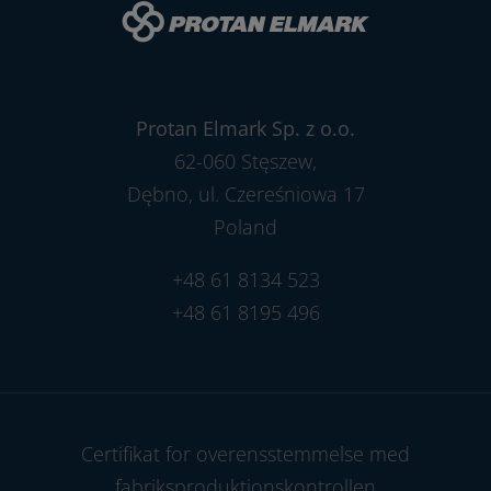
Protan Elmark Sp. z o.o.
62-060 Stęszew,
Dębno, ul. Czereśniowa 17
Poland
+48 61 8134 523
+48 61 8195 496
Certifikat for overensstemmelse med
fabriksproduktionskontrollen