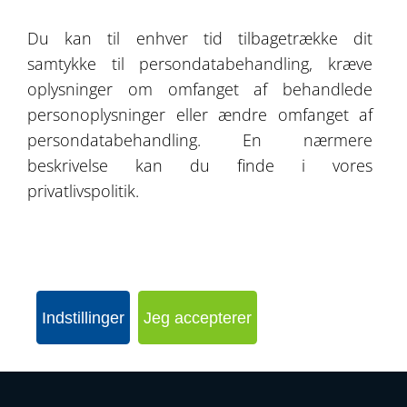
Om os
Du kan til enhver tid tilbagetrække dit
samtykke til persondatabehandling, kræve
Kontakt
oplysninger om omfanget af behandlede
personoplysninger eller ændre omfanget af
persondatabehandling. En nærmere
beskrivelse kan du finde i vores
SEND FORESPØRGSEL
privatlivspolitik.
KONFIGURER DIN HAL
Indstillinger
Jeg accepterer