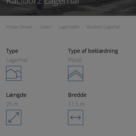
Racibórz Lagerhal
Protan Elmark
-
Galleri
-
Lagerhaller
-
Racibórz Lagerhal
Type
Type af beklædning
Lagerhal
Plade
Længde
Bredde
25 m
11,5 m