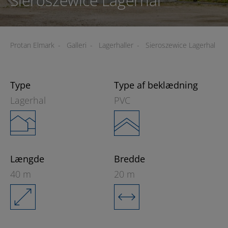
Sieroszewice Lagerhal
Protan Elmark
-
Galleri
-
Lagerhaller
-
Sieroszewice Lagerhal
Type
Type af beklædning
Lagerhal
PVC
Længde
Bredde
40 m
20 m