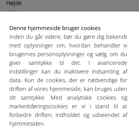
Højde
4,7 m
Denne hjemmeside bruger cookies
Inden du går videre, bør du gøre dig bekendt
med oplysninger om, hvordan behandler vi
brugernes personoplysninger og vælg, om du
giver samtykke til det. I avancerede
indstillinger kan du inaktivere indsamling af
Produktkatalog
data. Kun de cookies, der er nødvendige for
Udsagn fra vores kunder
driften af vores hjemmeside, kan bruges uden
dit samtykke. Med analytiske cookies og
Tilbud
markedsføringscookies er vi i stand til at
forbedre driften, indholdet og udseendet af
Galleri
hjemmesiden.
Bliv medlem af vores forretningsnetværk