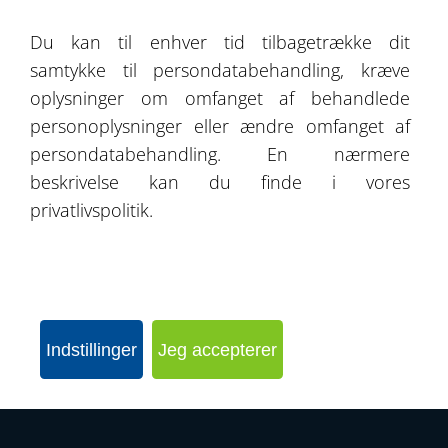
Om os
Du kan til enhver tid tilbagetrække dit
samtykke til persondatabehandling, kræve
Kontakt
oplysninger om omfanget af behandlede
personoplysninger eller ændre omfanget af
persondatabehandling. En nærmere
beskrivelse kan du finde i vores
SEND FORESPØRGSEL
privatlivspolitik.
KONFIGURER DIN HAL
Indstillinger
Jeg accepterer