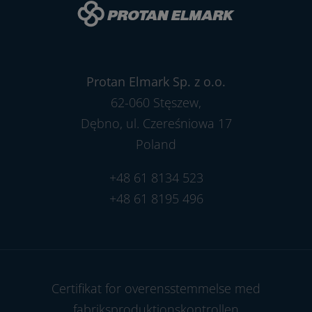
Protan Elmark Sp. z o.o.
62-060 Stęszew,
Dębno, ul. Czereśniowa 17
Poland
+48 61 8134 523
+48 61 8195 496
Certifikat for overensstemmelse med
fabriksproduktionskontrollen